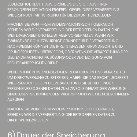
JEDERZEITIGE RECHT, AUS GRÜNDEN, DIE SICH AUS IHRER
BESONDEREN SITUATION ERGEBEN, GEGEN DIESE VERARBEITUNG
WIDERSPRUCH MIT WIRKUNG FÜR DIE ZUKUNFT EINZULEGEN.
MACHEN SIE VON IHREM WIDERSPRUCHSRECHT GEBRAUCH,
BEENDEN WIR DIE VERARBEITUNG DER BETROFFENEN DATEN. EINE
WEITERVERARBEITUNG BLEIBT ABER VORBEHALTEN, WENN WIR
ZWINGENDE SCHUTZWÜRDIGE GRÜNDE FÜR DIE VERARBEITUNG
NACHWEISEN KÖNNEN, DIE IHRE INTERESSEN, GRUNDRECHTE UND
GRUNDFREIHEITEN ÜBERWIEGEN, ODER WENN DIE VERARBEITUNG DER
GELTENDMACHUNG, AUSÜBUNG ODER VERTEIDIGUNG VON
RECHTSANSPRÜCHEN DIENT.
WERDEN IHRE PERSONENBEZOGENEN DATEN VON UNS VERARBEITET,
UM DIREKTWERBUNG ZU BETREIBEN, HABEN SIE DAS RECHT, JEDERZEIT
WIDERSPRUCH GEGEN DIE VERARBEITUNG SIE BETREFFENDER
PERSONENBEZOGENER DATEN ZUM ZWECKE DERARTIGER WERBUNG
EINZULEGEN. SIE KÖNNEN DEN WIDERSPRUCH WIE OBEN BESCHRIEBEN
AUSÜBEN.
MACHEN SIE VON IHREM WIDERSPRUCHSRECHT GEBRAUCH,
BEENDEN WIR DIE VERARBEITUNG DER BETROFFENEN DATEN ZU
DIREKTWERBEZWECKEN.
6) Dauer der Speicherung